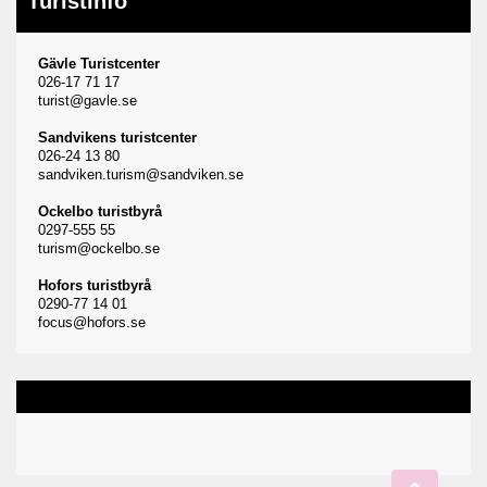
Turistinfo
Gävle Turistcenter
026-17 71 17
turist@gavle.se
Sandvikens turistcenter
026-24 13 80
sandviken.turism@sandviken.se
Ockelbo turistbyrå
0297-555 55
turism@ockelbo.se
Hofors turistbyrå
0290-77 14 01
focus@hofors.se