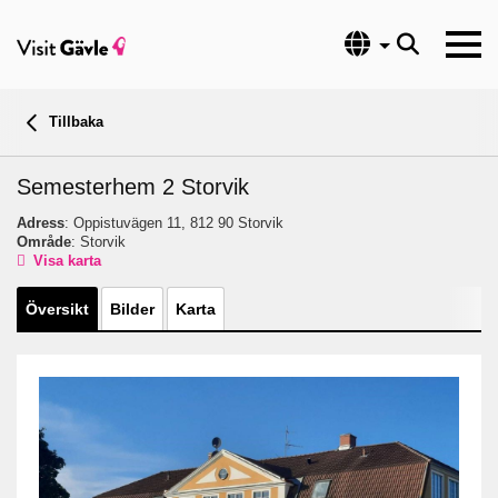
Språk
Tillbaka
Semesterhem 2 Storvik
Adress
: Oppistuvägen 11, 812 90 Storvik
Område
: Storvik
Visa karta
Översikt
Bilder
Karta