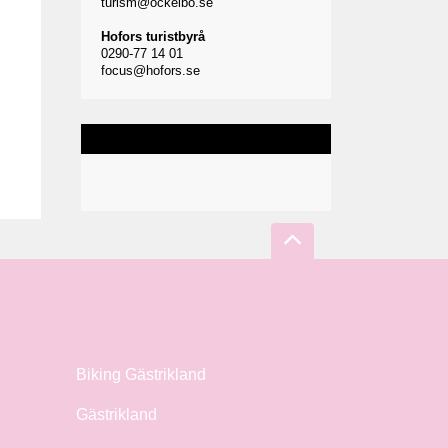
turism@ockelbo.se
Hofors turistbyrå
0290-77 14 01
focus@hofors.se
Biking Gästrikland
Gästrikland