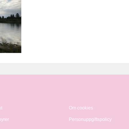
kt
Om cookies
hyrer
Personuppgiftspolicy