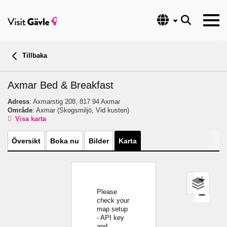
Språk
Tillbaka
Axmar Bed & Breakfast
Adress
: Axmarstig 208, 817 94 Axmar
Område
: Axmar
(Skogsmiljö, Vid kusten)
Visa karta
Översikt
Boka nu
Bilder
Karta
+
Please
−
check your
map setup
- API key
and