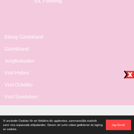
Ek. Förening
Biking Gästrikland
Gästrikland
Jungfrukusten
Visit Hofors
Visit Ockelbo
Visit Sandviken
Vi använder Cookies för att förbättra din upplevelse, sammanställa statistik
Jag förstår
samt visa anpassade erbjudanden. Genom att surfa vidare godkänner du lagring
av cookies.