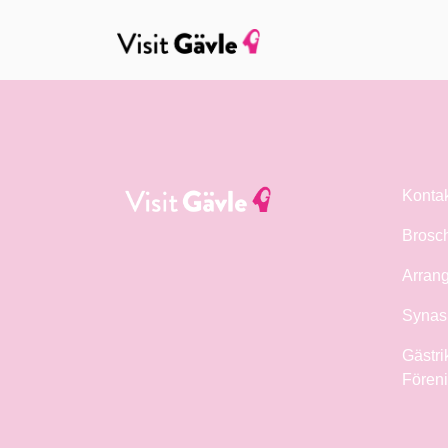
Konta
Brosc
Arrang
Synas 
Gästri
Fören