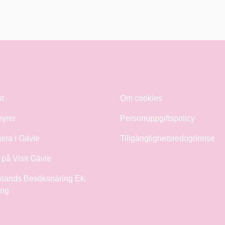
kt
Om cookies
hyrer
Personuppgiftspolicy
era i Gävle
Tillgänglighetsredogörelse
på Visit Gävle
klands Besöksnäring Ek.
ing