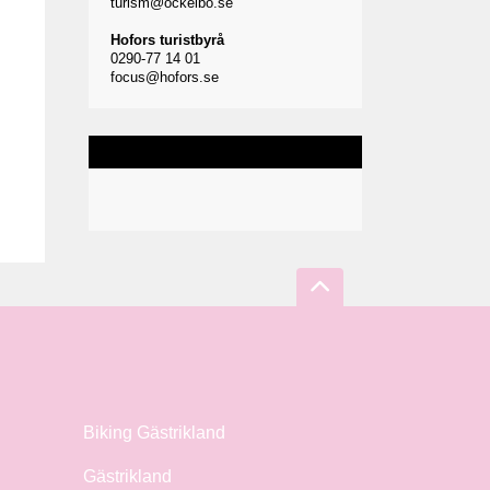
turism@ockelbo.se
Hofors turistbyrå
0290-77 14 01
focus@hofors.se
Biking Gästrikland
Gästrikland