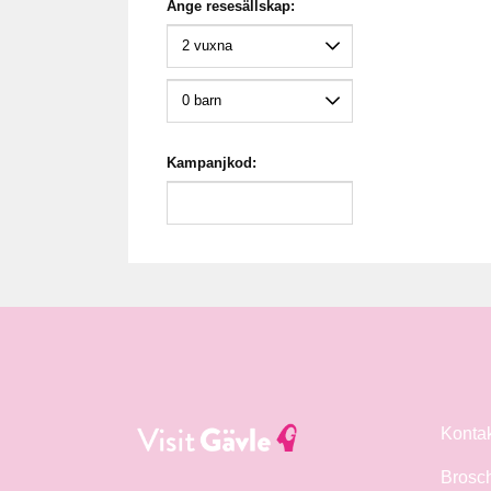
Ange resesällskap:
Kampanjkod:
Konta
Brosc