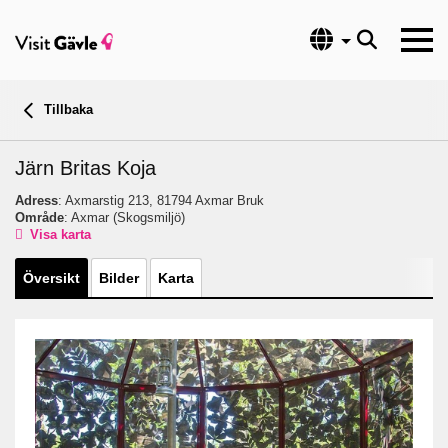
Språk
Tillbaka
Järn Britas Koja
Adress
: Axmarstig 213, 81794 Axmar Bruk
Område
: Axmar
(Skogsmiljö)
Visa karta
Översikt
Bilder
Karta