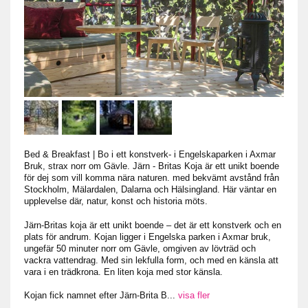
Bed & Breakfast
|
Bo i ett konstverk- i Engelskaparken i Axmar
Bruk, strax norr om Gävle. Järn - Britas Koja är ett unikt boende
för dej som vill komma nära naturen. med bekvämt avstånd från
Stockholm, Mälardalen, Dalarna och Hälsingland. Här väntar en
upplevelse där, natur, konst och historia möts.
Järn-Britas koja är ett unikt boende – det är ett konstverk och en
plats för andrum. Kojan ligger i Engelska parken i Axmar bruk,
ungefär 50 minuter norr om Gävle, omgiven av lövträd och
vackra vattendrag. Med sin lekfulla form, och med en känsla att
vara i en trädkrona. En liten koja med stor känsla.
Kojan fick namnet efter Järn-Brita B
...
visa fler