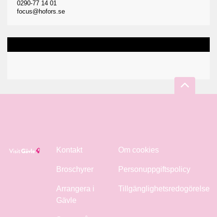
0290-77 14 01
focus@hofors.se
Kontakt
Om cookies
Broschyrer
Personuppgiftspolicy
Arrangera i
Tillgänglighetsredogörelse
Gävle