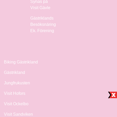
Synas på
Visit Gävle
Gästriklands
Besöksnäring
Ek. Förening
Biking Gästrikland
Gästrikland
Jungfrukusten
Visit Hofors
Visit Ockelbo
Visit Sandviken