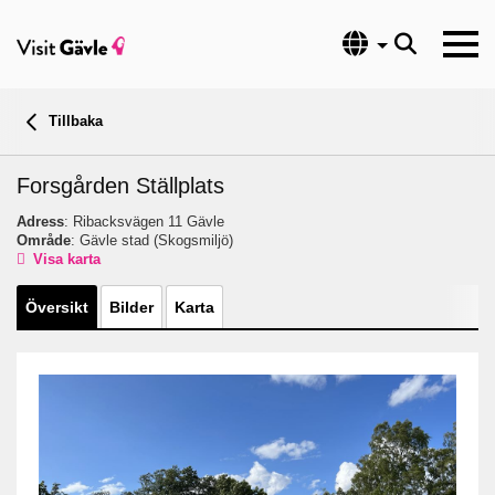
Språk
Tillbaka
Forsgården Ställplats
Adress
: Ribacksvägen 11 Gävle
Område
: Gävle stad
(Skogsmiljö)
Visa karta
Översikt
Bilder
Karta