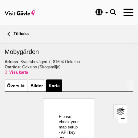
Språk
Tillbaka
Mobygården
Adress
: Svartsbovägen 7, 81694 Ockelbo
Område
: Ockelbo
(Skogsmiljö)
Visa karta
Översikt
Bilder
Karta
+
Please
−
check your
map setup
- API key
and