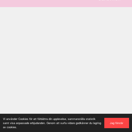
Vi använder Cookies för att förbättra din upplevelse, sammanställa statistik
Jag förstår
samt visa anpassade erbjudanden. Genom att surfa vidare godkänner du lagring
av cookies.