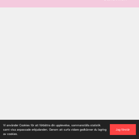
Vi använder Cookies för att förbättra din upplevelse, sammanställa statistik
Jag förstår
samt visa anpassade erbjudanden. Genom att surfa vidare godkänner du lagring
av cookies.