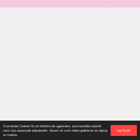
Vi använder Cookies för att förbättra din upplevelse, sammanställa statistik
Jag förstår
samt visa anpassade erbjudanden. Genom att surfa vidare godkänner du lagring
av cookies.