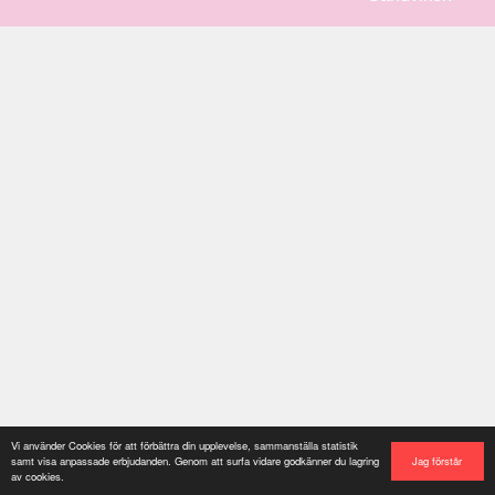
Vi använder Cookies för att förbättra din upplevelse, sammanställa statistik
Jag förstår
samt visa anpassade erbjudanden. Genom att surfa vidare godkänner du lagring
av cookies.