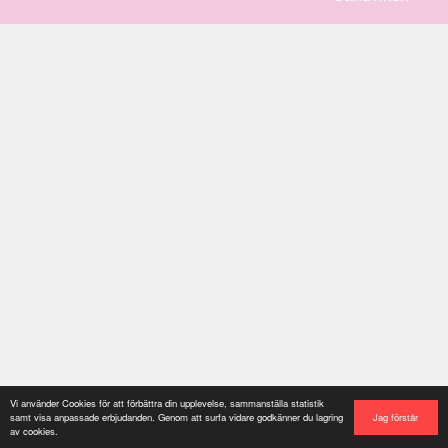
Vi använder Cookies för att förbättra din upplevelse, sammanställa statistik
Jag förstår
samt visa anpassade erbjudanden. Genom att surfa vidare godkänner du lagring
av cookies.