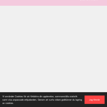
Vi använder Cookies för att förbättra din upplevelse, sammanställa statistik
Jag förstår
samt visa anpassade erbjudanden. Genom att surfa vidare godkänner du lagring
av cookies.